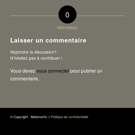
0
RÉPONSES
Laisser un commentaire
Rejoindre la discussion?
N’hésitez pas à contribuer !
Vous devez
vous connecter
pour publier un
commentaire.
© Copyright - Metamorfic //
Politique de confidentialité